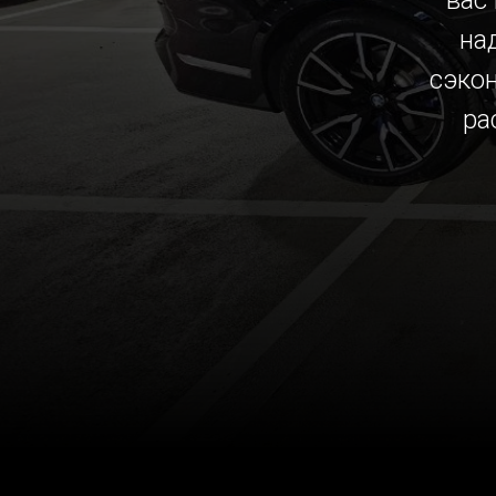
вас
на
сэко
ра