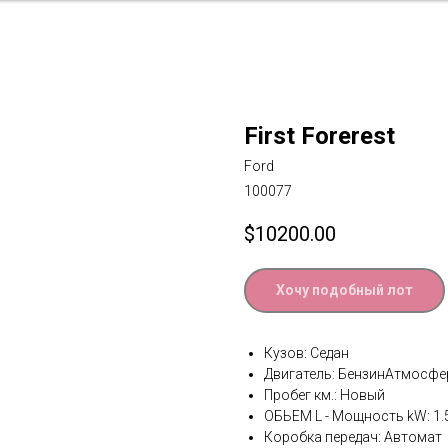
First Forerest
Ford
100077
$
10200.00
Хочу подобный лот
Кузов: Седан
Двигатель: БензинАтмосф
Пробег км.: Новый
ОБЬЕМ L - Мощность kW: 1.
Коробка передач: Автомат