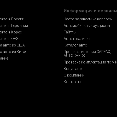
и
Информация и сервис
авто в России
Часто задаваемые вопросы
авто в Германии
Автомобильные аукционы
авто в Корее
Тайтлы
авто в ОАЭ
Авто в наличии
а авто из США
Каталог авто
а авто из Китая
Проверка истории CARFAX,
AUTOCHECK
ание
Проверка комплектации по VI
Выкуп авто
О компании
Контакты