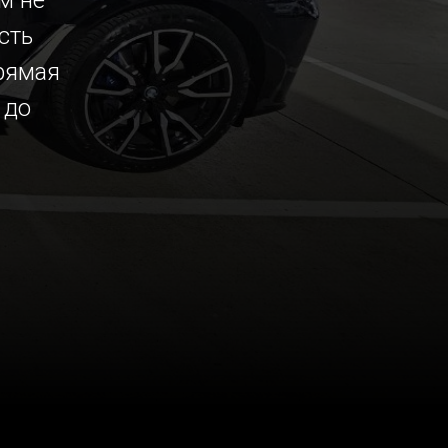
м не
сть
рямая
 до