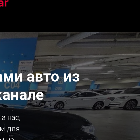
ми авто из
канале
а нас,
ым для