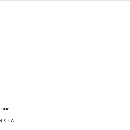
ерный
5L 90kW