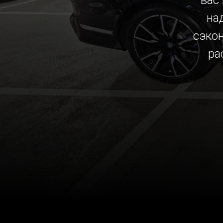
вас
на
сэко
ра