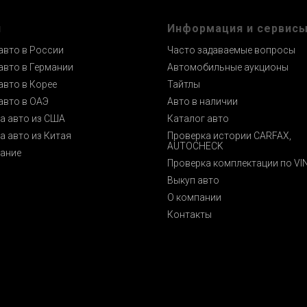
и
Информация и сервис
авто в России
Часто задаваемые вопросы
авто в Германии
Автомобильные аукционы
авто в Корее
Тайтлы
авто в ОАЭ
Авто в наличии
а авто из США
Каталог авто
а авто из Китая
Проверка истории CARFAX,
AUTOCHECK
ание
Проверка комплектации по VI
Выкуп авто
О компании
Контакты