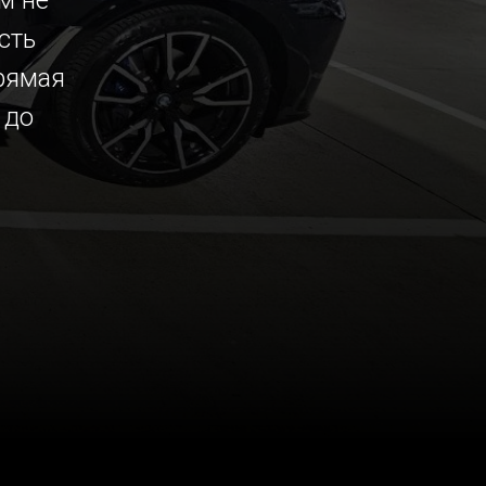
м не
сть
рямая
 до