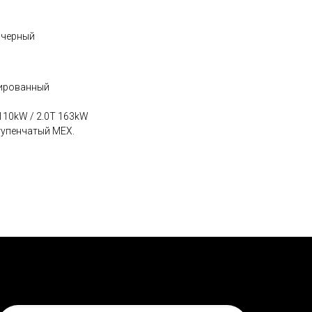
йчерный
бированный
110kW / 2.0T 163kW
тупенчатый MЕХ.