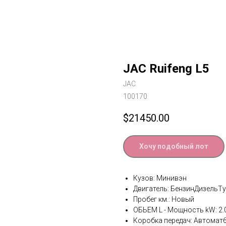
JAC Ruifeng L5
JAC
100170
$
21450.00
Хочу подобный лот
Кузов: Минивэн
Двигатель: БензинДизельТ
Пробег км.: Новый
ОБЬЕМ L - Мощность kW: 2.
Коробка передач: Автомат