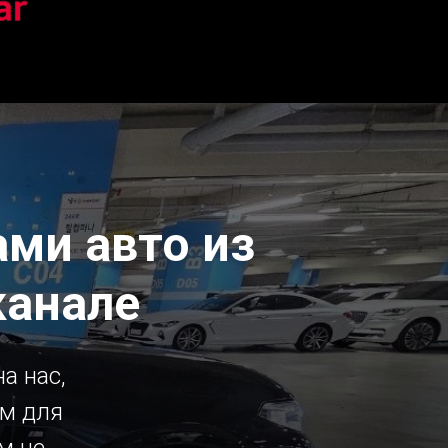
ми авто из
канале
а нас,
ым для