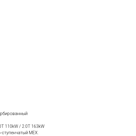
урбированный
0T 110kW / 2.0T 163kW
6-ступенчатый MЕХ.