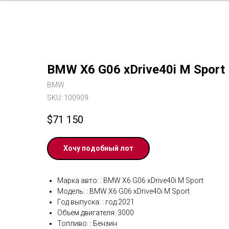
BMW X6 G06 xDrive40i M Sport
BMW
SKU:
100909
$
71 150
Хочу подобный лот
Марка авто: : BMW X6 G06 xDrive40i M Sport
Модель: : BMW X6 G06 xDrive40i M Sport
Год выпуска: : год.2021
Объем двигателя: 3000
Топливо: : Бензин