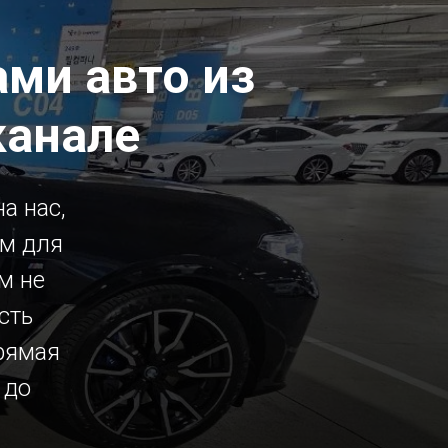
ми авто из
канале
а нас,
ым для
м не
сть
рямая
 до