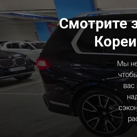
Смотрите 
Кореи
Мы не
чтобы
вас
на
сэко
ра