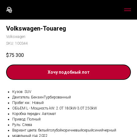
Volkswagen-Touareg
Volkswagen
SKU:
100344
$
75 300
Хочу подобный лот
Кузов: SUV
Двигатель: БензинТурбированный
Пробег км.: Новый
ОБЬЕМ L - Мощность kW: 2.0T 180kW-3.0T 250kW
Коробка передач: Автомат
Привод: Полный
Руль: Слева
Вариант цвета: белыйголубойкоричневыйсерыйсинийчерный
модельный год: 2022