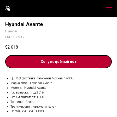
Hyundai Avante
Hyundai
SKU:
100998
$
2 018
Хочу подобный лот
ЦЕНА$ (доставка+таможня) Москва: 18300
Марка авто: : Hyundai Avante
Модель: : Hyundai Avante
Год выпуска: : год.2018
Объем двигателя: 1600
Топливо: : Бензин
Трансмиссия: : Автоматическая
Пробег, км: : км.51 000