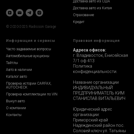
Доставка авто из США
Доставка авто из Китая
Страхование
Кредит
© 2020-2025 Radisson Garage
Информация и сервисы
Правовая информация
Часто задаваемые вопросы
Адреса офисов:
г. Владивосток, Енисейская
Автомобильные аукционы
7/1 оф 413
Тайтлы
Политика
Авто в наличии
конфиденциальности.
Каталог авто
Название организации
Проверка истории CARFAX,
AUTOCHECK
ИНДИВИДУАЛЬНЫЙ
ПРЕДПРИНИМАТЕЛЬ КИМ
Проверка комплектации по VIN
СТАНИСЛАВ ВИТАЛЬЕВИЧ
Выкуп авто
О компании
Юридический адрес
организации:
Контакты
Приморский край
Надеждинский район пос.
Соловей ключ ул. Татьяны