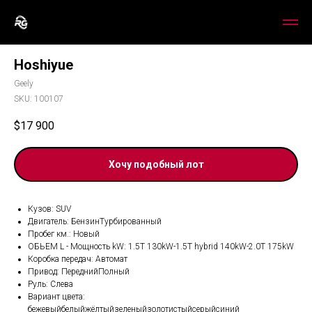
Hoshiyue
Geely
SKU:
100107
$
17 900
Хочу подобный лот
Кузов: SUV
Двигатель: БензинТурбированный
Пробег км.: Новый
ОБЬЕМ L - Мощность kW: 1.5T 130kW-1.5T hybrid 140kW-2.0T 175kW
Коробка передач: Автомат
Привод: ПереднийПолный
Руль: Слева
Вариант цвета:
бежевыйбелыйжёлтыйзеленыйзолотистыйсерыйсиний