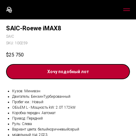
SAIC-Roewe iMAX8
SAIC
SKU:
100259
$
25 750
Хочу подобный лот
Кузов: Минивэн
Двигатель: БензинТурбированный
Пробег км.: Новый
ОБЬЕМ L - Мощность kW: 2.0T 172kW
Коробка передач: Автомат
Привод: Передний
Руль: Слева
Вариант цвета: белыйкоричневыйсерый
модельный год: 2023