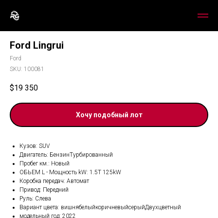
Ford Lingrui
Ford
SKU:
100081
$
19 350
Хочу подобный лот
Кузов: SUV
Двигатель: БензинТурбированный
Пробег км.: Новый
ОБЬЕМ L - Мощность kW: 1.5T 125kW
Коробка передач: Автомат
Привод: Передний
Руль: Слева
Вариант цвета: вишнябелыйкоричневыйсерыйДвухцветный
модельный год: 2022