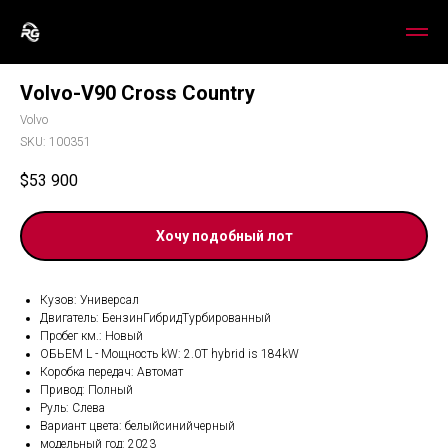
Volvo-V90 Cross Country
Volvo
SKU:
100351
$
53 900
Хочу подобный лот
Кузов: Универсал
Двигатель: БензинГибридТурбированный
Пробег км.: Новый
ОБЬЕМ L - Мощность kW: 2.0T hybrid is 184kW
Коробка передач: Автомат
Привод: Полный
Руль: Слева
Вариант цвета: белыйсинийчерный
модельный год: 2023