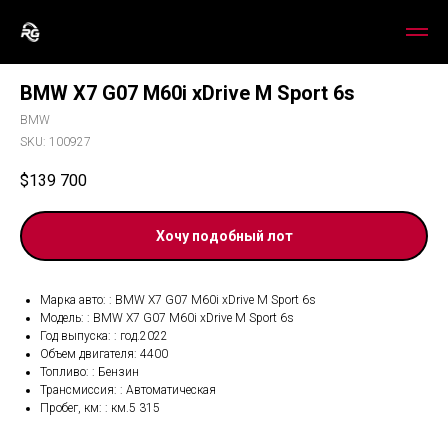
BMW X7 G07 M60i xDrive M Sport 6s
BMW
SKU:
100927
$
139 700
Хочу подобный лот
Марка авто: : BMW X7 G07 M60i xDrive M Sport 6s
Модель: : BMW X7 G07 M60i xDrive M Sport 6s
Год выпуска: : год.2022
Объем двигателя: 4400
Топливо: : Бензин
Трансмиссия: : Автоматическая
Пробег, км: : км.5 315