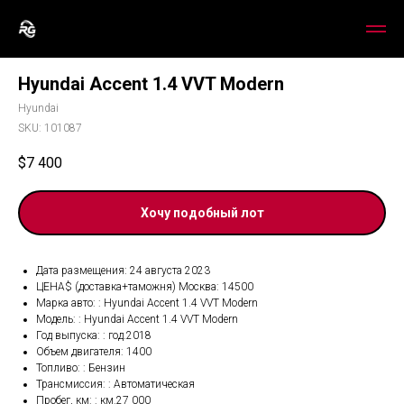
Hyundai Accent 1.4 VVT Modern
Hyundai
SKU:
101087
$
7 400
Хочу подобный лот
Дата размещения: 24 августа 2023
ЦЕНА$ (доставка+таможня) Москва: 14500
Марка авто: : Hyundai Accent 1.4 VVT Modern
Модель: : Hyundai Accent 1.4 VVT Modern
Год выпуска: : год.2018
Объем двигателя: 1400
Топливо: : Бензин
Трансмиссия: : Автоматическая
Пробег, км: : км.27 000