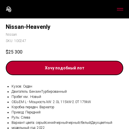
Nissan-Heavenly
Nissan
SKU:
100247
$
25 300
Хочу подобный лот
Кузов: Седан
Двигатель: БензинТурбированный
Пробег км.: Новый
ОБЬЕМ L - Мощность kW: 2.0L 115kW-2.0T 179kW
Коробка передач: Вариатор
Привод: Передний
Руль: Слева
Вариант цвета: серыйсинийчерныйчерный/белыйДвухцветный
модельный год: 2022