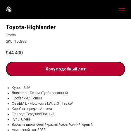
Toyota-Highlander
Toyota
SKU:
100299
$
44 400
Хочу подобный лот
Кузов: SUV
Двигатель: БензинТурбированный
Пробег км.: Новый
ОБЬЕМ L - Мощность kW: 2.0T 182kW
Коробка передач: Автомат
Привод: ПереднийПолный
Руль: Слева
Вариант цвета: белыйкрасныйсерыйсинийчерный
модельный год: 2022