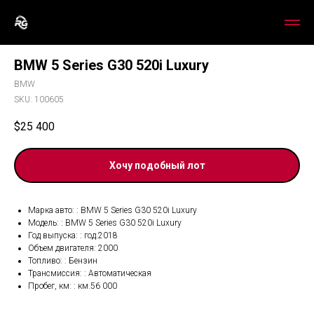
BMW 5 Series G30 520i Luxury
BMW
SKU:
100605
$
25 400
Хочу подобный лот
Марка авто: : BMW 5 Series G30 520i Luxury
Модель: : BMW 5 Series G30 520i Luxury
Год выпуска: : год.2018
Объем двигателя: 2000
Топливо: : Бензин
Трансмиссия: : Автоматическая
Пробег, км: : км.56 000