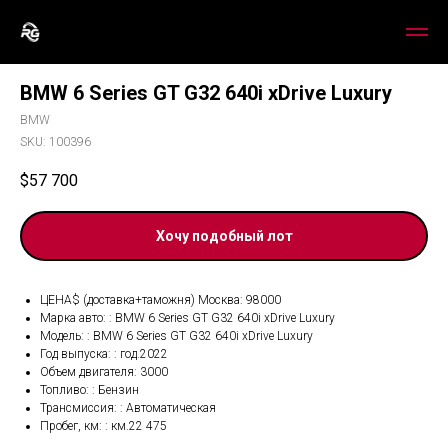
BMW 6 Series GT G32 640i xDrive Luxury
BMW
SKU:
100396
$
57 700
Хочу подобный лот
ЦЕНА$ (доставка+таможня) Москва: 98000
Марка авто: : BMW 6 Series GT G32 640i xDrive Luxury
Модель: : BMW 6 Series GT G32 640i xDrive Luxury
Год выпуска: : год.2022
Объем двигателя: 3000
Топливо: : Бензин
Трансмиссия: : Автоматическая
Пробег, км: : км.22 475