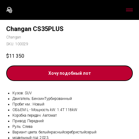
Changan CS35PLUS
Changan
SKU:
100029
$
11 350
Хочу подобный лот
Кузов: SUV
Двигатель: БензинТурбированный
Пробег км.: Новый
ОБЬЕМ L - Мощность kW: 1.4T 118kW
Коробка передач: Автомат
Привод: Передний
Руль: Слева
Вариант цвета: белыйкрасныйсеребристыйсерый
модельный год: 2023