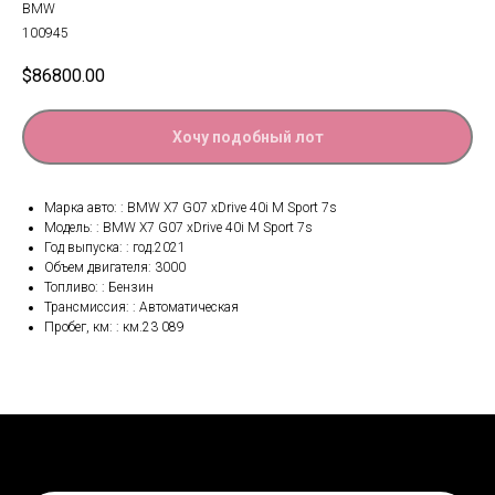
BMW
100945
$
86800.00
Хочу подобный лот
Марка авто: : BMW X7 G07 xDrive 40i M Sport 7s
Модель: : BMW X7 G07 xDrive 40i M Sport 7s
Год выпуска: : год.2021
Объем двигателя: 3000
Топливо: : Бензин
Трансмиссия: : Автоматическая
Пробег, км: : км.23 089