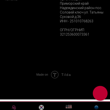
Приморский край
Надеждинский район пос.
Соловей ключ ул. Татьяны
Суховой д.36
ИНН - 251010768263
ОГРН/ОГРНИП
321253600073361
Tilda
Made on