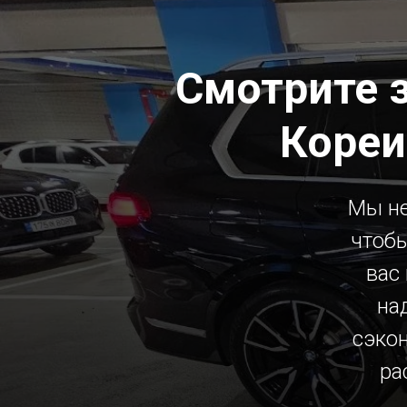
Смотрите 
Кореи
Мы не
чтобы
вас
на
сэко
ра