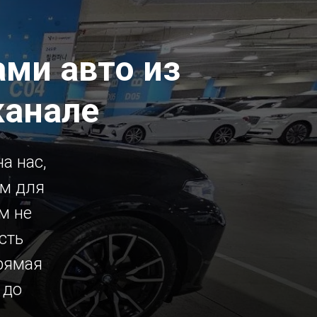
ми авто из
канале
а нас,
ым для
м не
сть
рямая
 до