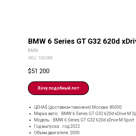
BMW 6 Series GT G32 620d xDri
BMW
SKU:
100389
$
51 200
Хочу подобный лот
ЦЕНА$ (доставка+таможня) Москва: 85000
Марка авто: : BMW 6 Series GT G32 620d xDrive M S
Модель: : BMW 6 Series GT G32 620d xDrive M Sport
Год выпуска: : год.2022
Объем двигателя: 2000