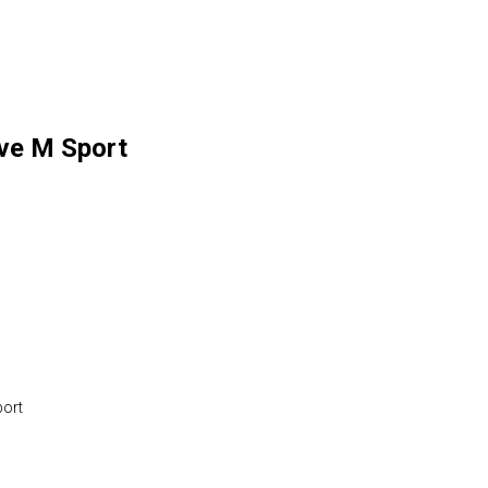
ve M Sport
port