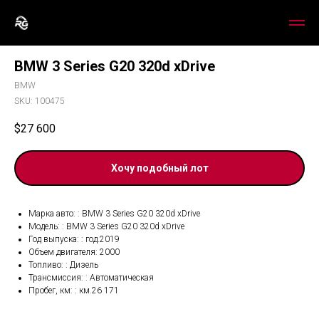
BMW 3 Series G20 320d xDrive
BMW
SKU:
100475
$
27 600
Хочу подобный лот
Марка авто: : BMW 3 Series G20 320d xDrive
Модель: : BMW 3 Series G20 320d xDrive
Год выпуска: : год.2019
Объем двигателя: 2000
Топливо: : Дизель
Трансмиссия: : Автоматическая
Пробег, км: : км.26 171