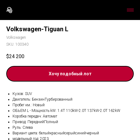
Volkswagen-Tiguan L
Volkswagen
SKU:
100340
$
24 200
Хочу подобный лот
Кузов: SUV
Двигатель: БензинТурбированный
Пробег км.: Новый
ОБЬЕМ L - Мощность kW: 1.4T 110kW-2.0T 137kW-2.0T 162kW
Коробка передач: Автомат
Привод: ПереднийПолный
Руль: Слева
Вариант цвета: белыйкрасныйсерыйсинийчерный
модельный год: 2023