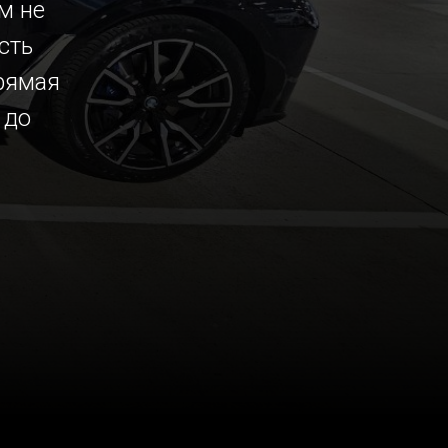
м не
сть
рямая
 до