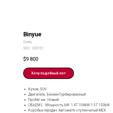
Binyue
Geely
SKU:
100101
$
9 800
Хочу подобный лот
Кузов: SUV
Двигатель: БензинТурбированный
Пробег км.: Новый
ОБЬЕМ L - Мощность kW: 1.4T 104kW-1.5T 133kW
Коробка передач: Автомат6-ступенчатый MЕХ.