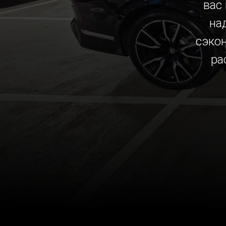
вас
на
сэко
ра