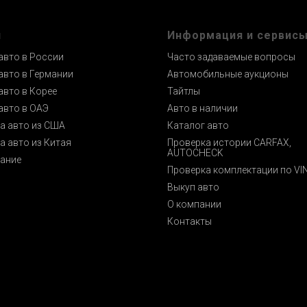
и
Информация и сервис
авто в России
Часто задаваемые вопросы
авто в Германии
Автомобильные аукционы
авто в Корее
Тайтлы
авто в ОАЭ
Авто в наличии
а авто из США
Каталог авто
а авто из Китая
Проверка истории CARFAX,
AUTOCHECK
ание
Проверка комплектации по VI
Выкуп авто
О компании
Контакты