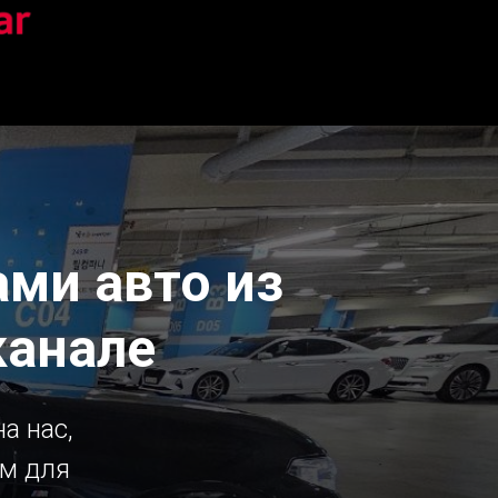
ми авто из
канале
а нас,
ым для