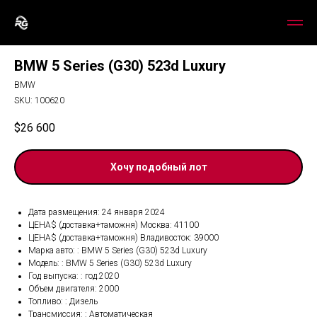
BMW 5 Series (G30) 523d Luxury
BMW
SKU:
100620
$
26 600
Хочу подобный лот
Дата размещения: 24 января 2024
ЦЕНА$ (доставка+таможня) Москва: 41100
ЦЕНА$ (доставка+таможня) Владивосток: 39000
Марка авто: : BMW 5 Series (G30) 523d Luxury
Модель: : BMW 5 Series (G30) 523d Luxury
Год выпуска: : год.2020
Объем двигателя: 2000
Топливо: : Дизель
Трансмиссия: : Автоматическая