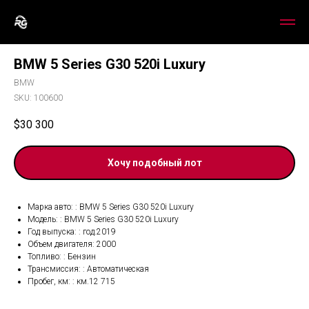
BMW 5 Series G30 520i Luxury
BMW
SKU:
100600
$
30 300
Хочу подобный лот
Марка авто: : BMW 5 Series G30 520i Luxury
Модель: : BMW 5 Series G30 520i Luxury
Год выпуска: : год.2019
Объем двигателя: 2000
Топливо: : Бензин
Трансмиссия: : Автоматическая
Пробег, км: : км.12 715