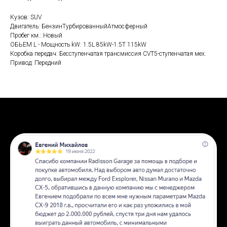
Кузов: SUV
Двигатель: БензинТурбированныйАтмосферный
Пробег км.: Новый
ОБЬЕМ L - Мощность kW: 1.5L 85kW-1.5T 115kW
Коробка передач: Бесступенчатая трансмиссия CVT5-ступенчатая мех.
Привод: Передний