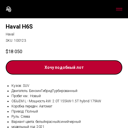
Haval H6S
Haval
SKU:
100123
$
18 050
Хочу подобный лот
Кузов: SUV
Двигатель: БензинГибридТурбированный
Пробег км.: Новый
ОБЬЕМ L - Мощность kW: 2.0T 155kW-1.5T hybrid 179kW
Коробка передач: Автомат
Привод: Полный
Руль: Слева
Вариант цвета: белыйкрасныйсинийчерный
модельный год: 2021