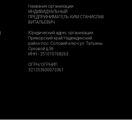
Название организации
ИНДИВИДУАЛЬНЫЙ
ПРЕДПРИНИМАТЕЛЬ КИМ СТАНИСЛАВ
ВИТАЛЬЕВИЧ
Юридический адрес организации:
N
Приморский край Надеждинский
район пос. Соловей ключ ул. Татьяны
Суховой д.36
ИНН - 251010768263
ОГРН/ОГРНИП
321253600073361