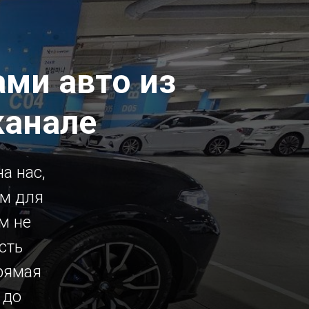
ми авто из
канале
а нас,
ым для
м не
сть
рямая
 до