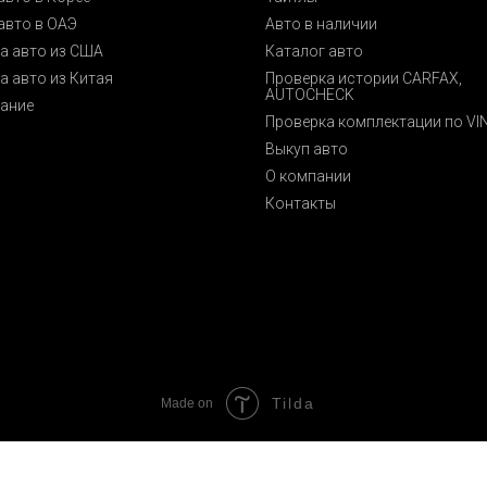
авто в ОАЭ
Авто в наличии
а авто из США
Каталог авто
а авто из Китая
Проверка истории CARFAX,
AUTOCHECK
ание
Проверка комплектации по VI
Выкуп авто
О компании
Контакты
Tilda
Made on