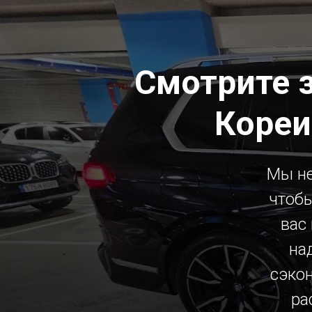
Смотрите 
Кореи
Мы не
чтобы
вас
на
сэко
ра