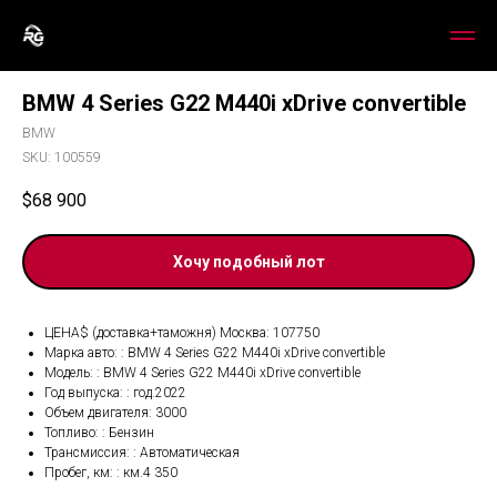
BMW 4 Series G22 M440i xDrive convertible
BMW
SKU:
100559
$
68 900
Хочу подобный лот
ЦЕНА$ (доставка+таможня) Москва: 107750
Марка авто: : BMW 4 Series G22 M440i xDrive convertible
Модель: : BMW 4 Series G22 M440i xDrive convertible
Год выпуска: : год.2022
Объем двигателя: 3000
Топливо: : Бензин
Трансмиссия: : Автоматическая
Пробег, км: : км.4 350