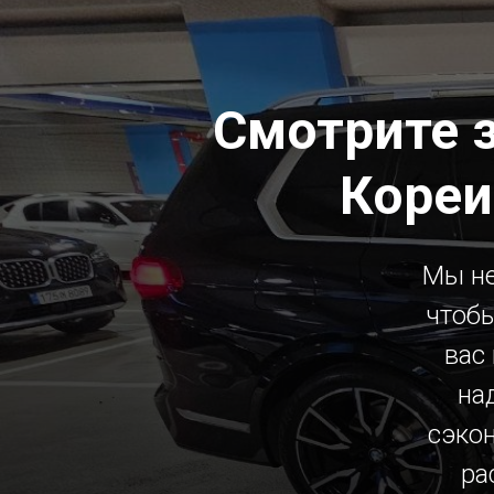
Смотрите 
Кореи
Мы не
чтобы
вас
на
сэко
ра