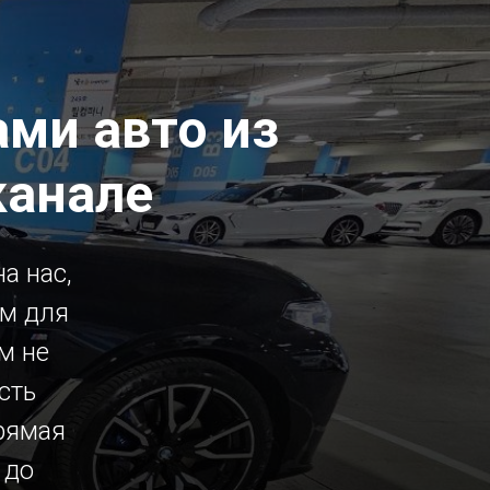
ми авто из
канале
а нас,
ым для
м не
сть
рямая
 до