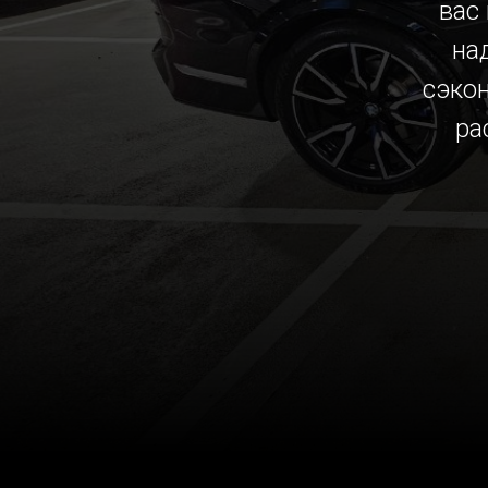
вас
на
сэко
ра