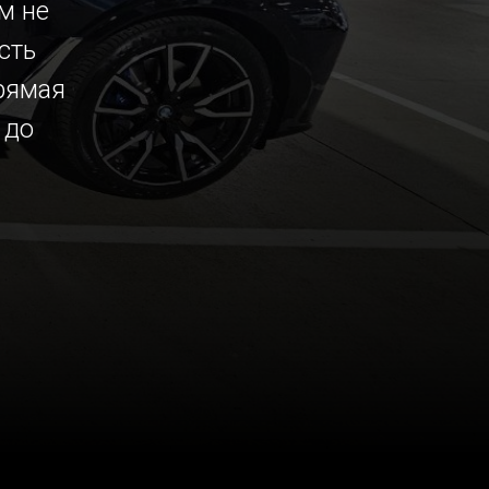
м не
сть
рямая
 до