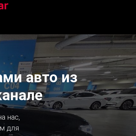
ми авто из
канале
а нас,
ым для