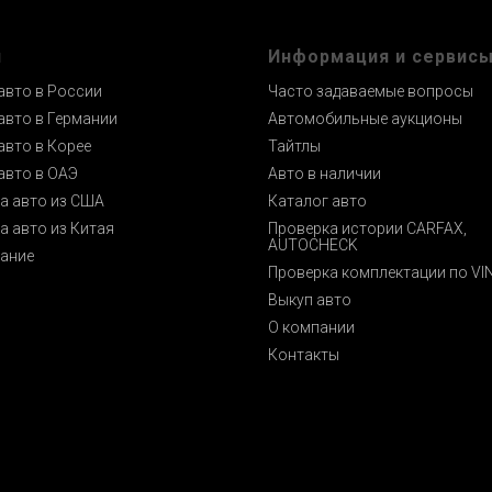
и
Информация и сервис
авто в России
Часто задаваемые вопросы
авто в Германии
Автомобильные аукционы
авто в Корее
Тайтлы
авто в ОАЭ
Авто в наличии
а авто из США
Каталог авто
а авто из Китая
Проверка истории CARFAX,
AUTOCHECK
ание
Проверка комплектации по VI
Выкуп авто
О компании
Контакты