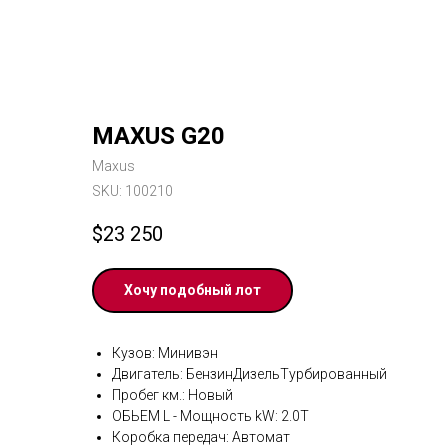
MAXUS G20
Maxus
SKU:
100210
$
23 250
Хочу подобный лот
Кузов: Минивэн
Двигатель: БензинДизельТурбированный
Пробег км.: Новый
ОБЬЕМ L - Мощность kW: 2.0T
Коробка передач: Автомат