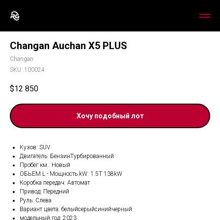
Changan Auchan X5 PLUS
Changan
SKU:
100024
$
12 850
Хочу подобный лот
Кузов: SUV
Двигатель: БензинТурбированный
Пробег км.: Новый
ОБЬЕМ L - Мощность kW: 1.5T 138kW
Коробка передач: Автомат
Привод: Передний
Руль: Слева
Вариант цвета: белыйсерыйсинийчерный
модельный год: 2023