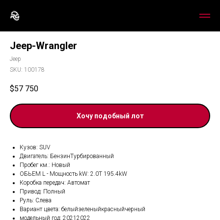
Jeep-Wrangler
Jeep
SKU:
100178
$
57 750
Хочу подобный лот
Кузов: SUV
Двигатель: БензинТурбированный
Пробег км.: Новый
ОБЬЕМ L - Мощность kW: 2.0T 195.4kW
Коробка передач: Автомат
Привод: Полный
Руль: Слева
Вариант цвета: белыйзеленыйкрасныйчерный
модельный год: 20212022