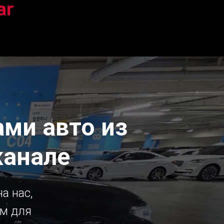
ми авто из
канале
а нас,
ым для