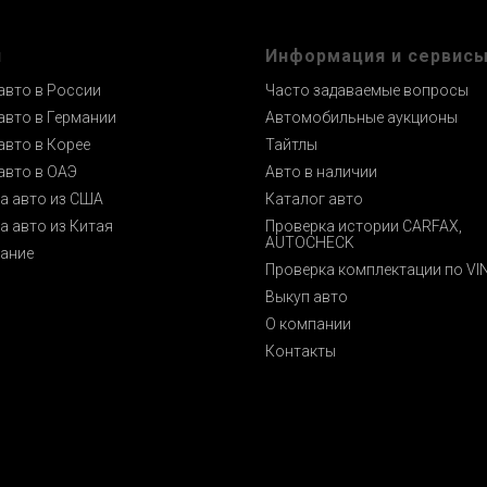
и
Информация и сервис
авто в России
Часто задаваемые вопросы
авто в Германии
Автомобильные аукционы
авто в Корее
Тайтлы
авто в ОАЭ
Авто в наличии
а авто из США
Каталог авто
а авто из Китая
Проверка истории CARFAX,
AUTOCHECK
ание
Проверка комплектации по VI
Выкуп авто
О компании
Контакты