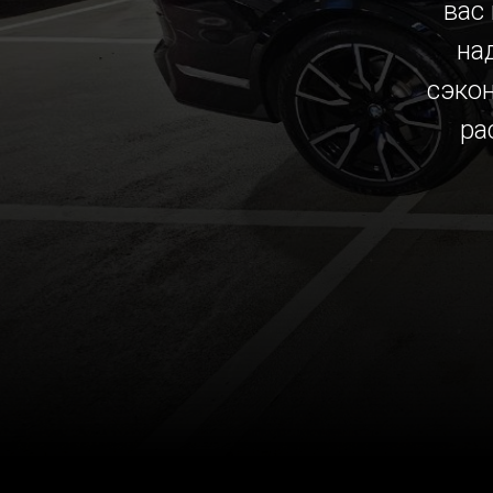
вас
на
сэко
ра