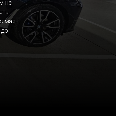
м не
сть
рямая
 до