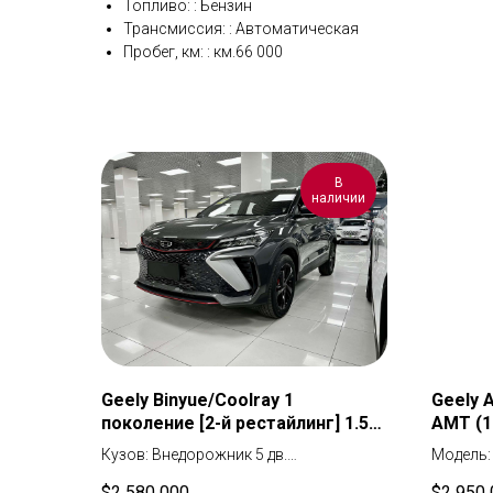
Топливо: : Бензин
Трансмиссия: : Автоматическая
Пробег, км: : км.66 000
В
наличии
Geely Binyue/Coolray 1
Geely 
поколение [2-й рестайлинг] 1.5
AMT (18
AMT (181 л.с.)
Кузов: Внедорожник 5 дв.
Модель: 
Мест: 5
Кузов:
$
2 580 000
$
2 950