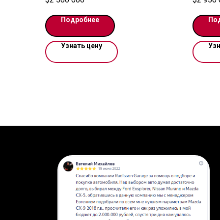
Год выпуска: 2023
Год вып
Цвет: Серый
Цвет: С
Подробнее
По
Пробег: 10 км
Пробег: 
Тип двигателя: Бензин
Объем: 1499 см3
Узнать цену
Узн
Мощность: 181 л.с.
Трансмиссия: Робот
Передач: 7
Привод: передний