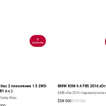
В
наличии
Atlas 2 поколение 1.5 2WD
BMW X5M 4.4 F85 2016 xDr
1 л.с.)
БМВ х5м 2016 года выпуска в 
Geely Atlas
F85. Автомобиль в наличии у 
$
58 000
$
70 000
складе в Ереване. Доставка 1-2
 000