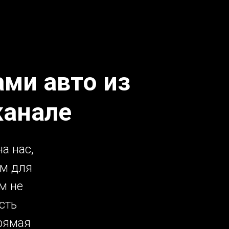
ми авто из
канале
а нас,
ым для
м не
сть
рямая