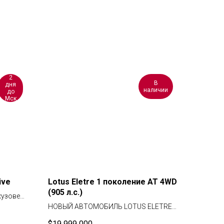
2
В
дня
наличии
до
Мск
ive
Lotus Eletre 1 поколение AT 4WD
(905 л.с.)
кузове
нас на
НОВЫЙ АВТОМОБИЛЬ LOTUS ELETRE
 дня до
R+ В НАЛИЧИИ В МОСКВЕ.
$
19 999 000