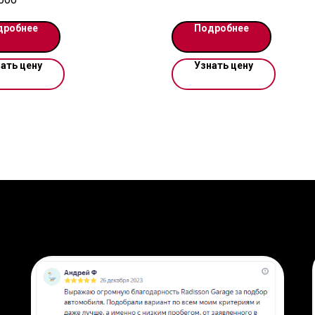
уска: 2023
Москвы. Работаем по договор
ерый
запросу возможен видеопока
дробнее
Подробнее
10 км
Цена указана в USD
ать цену
Узнать цену