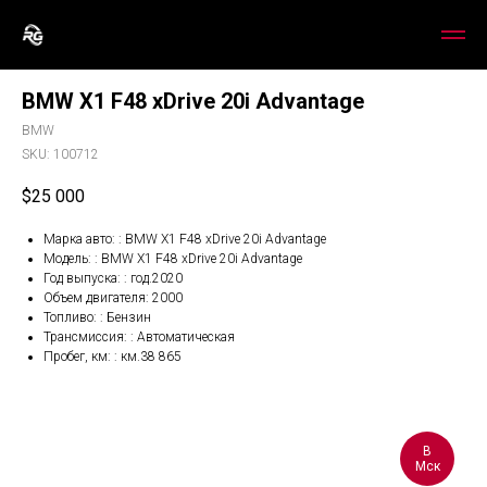
BMW X1 F48 xDrive 20i Advantage
BMW
SKU:
100712
$
25 000
Марка авто: : BMW X1 F48 xDrive 20i Advantage
Модель: : BMW X1 F48 xDrive 20i Advantage
Год выпуска: : год.2020
Объем двигателя: 2000
Топливо: : Бензин
Трансмиссия: : Автоматическая
Пробег, км: : км.38 865
В
Мск