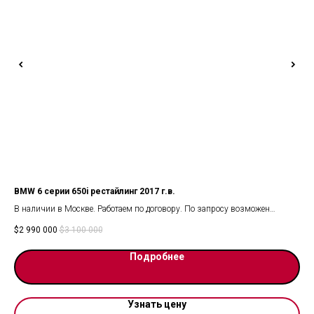
BMW 6 серии 650i рестайлинг 2017 г.в.
Zee
чии
В наличии в Москве. Работаем по договору. По запросу возможен
Zee
видеопоказ.
Мод
$
2 990 000
$
3 100 000
$
6 
Комплектацию смотрите на фото.
Куз
Мес
Подробнее
Год
Цве
Про
Тип
Узнать цену
Мощ