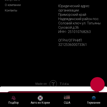
О компании
Юридический адрес
организации:
Контакты
Приморский край
Надеждинский район пос.
Соловей ключ ул. Татьяны
Суховой д.36
ИНН - 251010768263
ОГРН/ОГРНИП
321253600073361
Tilda
Made on
Хочу подобный лот
Подбор
Авто из Кореи
США
Германии