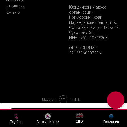
О компании
Юридический адрес
организации:
Контакты
Приморский край
Надеждинский район пос.
Соловей ключ ул. Татьяны
Суховой д.36
ИНН - 251010768263
ОГРН/ОГРНИП
321253600073361
Tilda
Made on
Хочу подобный лот
Подбор
Авто из Кореи
США
Германии