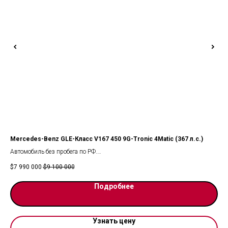
)
Mercedes-Benz GLE-Класс V167 450 9G-Tronic 4Matic (367 л.с.)
Lot
ки.
Автомобиль без пробега по РФ.
НО
Один владелец, полностью подтвержденный пробег и история.
МА
$
7 990 000
$
9 100 000
$
19
Mercedes-Benz GLE-Класс
УТ
ЭП
Подробнее
Узнать цену