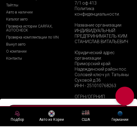
7/1 оф 413
Тайтлы
Политика
Авто в наличии
конфиденциальности.
Каталог авто
Название организации
Проверка истории CARFAX,
AUTOCHECK
ИНДИВИДУАЛЬНЫЙ
ПРЕДПРИНИМАТЕЛЬ КИМ
Проверка комплектации по VIN
СТАНИСЛАВ ВИТАЛЬЕВИЧ
Выкуп авто
О компании
Юридический адрес
организации:
Контакты
Приморский край
Надеждинский район пос.
Соловей ключ ул. Татьяны
Суховой д.36
ИНН - 251010768263
ОГРН/ОГРНИП
321253600073361
Хочу подобный лот
Подбор
Авто из Кореи
США
Германии