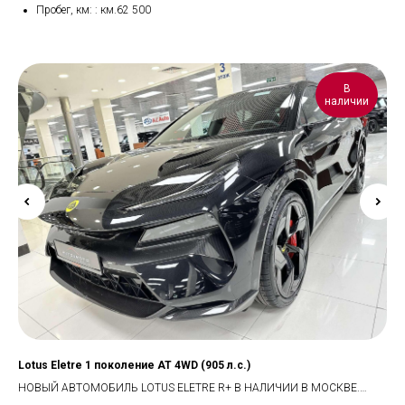
Пробег, км: : км.62 500
В
наличии
Lotus Eletre 1 поколение AT 4WD (905 л.с.)
Gee
л.с
НОВЫЙ АВТОМОБИЛЬ LOTUS ELETRE R+ В НАЛИЧИИ В МОСКВЕ.
Куз
МАКСИМАЛЬНАЯ КОМПЛЕКТАЦИЯ 5 МЕСТ