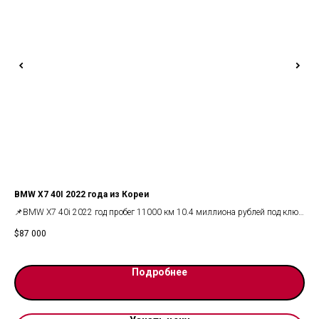
BMW X7 40I 2022 года из Кореи
Gee
л.с
📌BMW X7 40i 2022 год пробег 11000 км 10.4 миллиона рублей под ключ
Куз
до Москвы
$
87 000
Мес
Заказать авто и получить расчёт доставки под ключ из Кореи
$
2 
Год
Цве
Подробнее
Про
Тип
Объ
Мощ