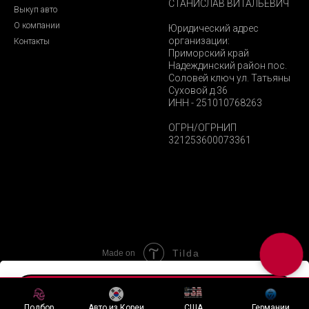
СТАНИСЛАВ ВИТАЛЬЕВИЧ
Выкуп авто
О компании
Юридический адрес
организации:
Контакты
Приморский край
Надеждинский район пос.
Соловей ключ ул. Татьяны
Суховой д.36
ИНН - 251010768263
ОГРН/ОГРНИП
321253600073361
Tilda
Made on
Хочу подобный лот
Подбор
Авто из Кореи
США
Германии