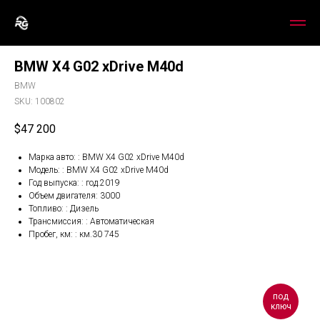
BMW X4 G02 xDrive M40d
BMW
SKU:
100802
$
47 200
Марка авто: : BMW X4 G02 xDrive M40d
Модель: : BMW X4 G02 xDrive M40d
Год выпуска: : год.2019
Объем двигателя: 3000
Топливо: : Дизель
Трансмиссия: : Автоматическая
Пробег, км: : км.30 745
под
ключ