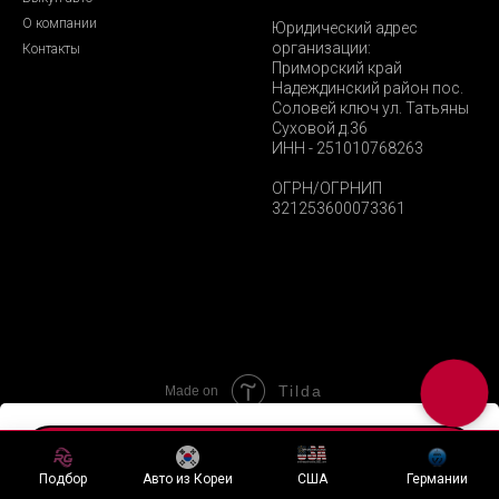
О компании
Юридический адрес
организации:
Контакты
Приморский край
Надеждинский район пос.
Соловей ключ ул. Татьяны
Суховой д.36
ИНН - 251010768263
ОГРН/ОГРНИП
321253600073361
Tilda
Made on
Хочу подобный лот
Подбор
Авто из Кореи
США
Германии