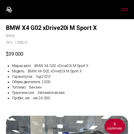
BMW X4 G02 xDrive20i M Sport X
BMW
SKU:
100826
$
39 000
Марка авто: : BMW X4 G02 xDrive20i M Sport X
Модель: : BMW X4 G02 xDrive20i M Sport X
Год выпуска: : год.2020
Объем двигателя: 2000
Топливо: : Бензин
Трансмиссия: : Автоматическая
Пробег, км: : км.26 000
В
наличии