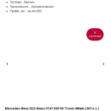
Топливо: : Бензин
Трансмиссия: : Автоматическая
Пробег, км: : км.46 000
В
наличии
Mercedes-Benz GLE-Класс V167 450 9G-Tronic 4Matic (367 л.с.)
Don