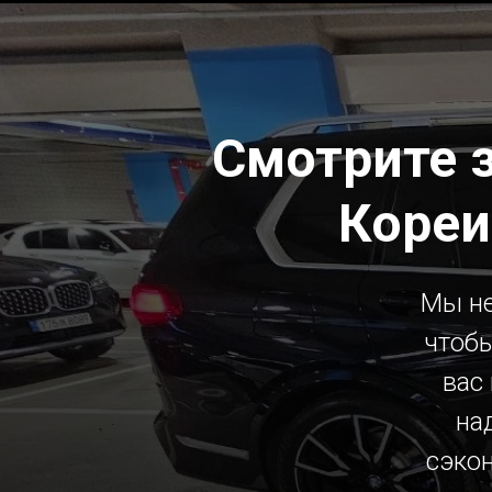
Смотрите 
Кореи
Мы не
чтобы
вас
на
сэко