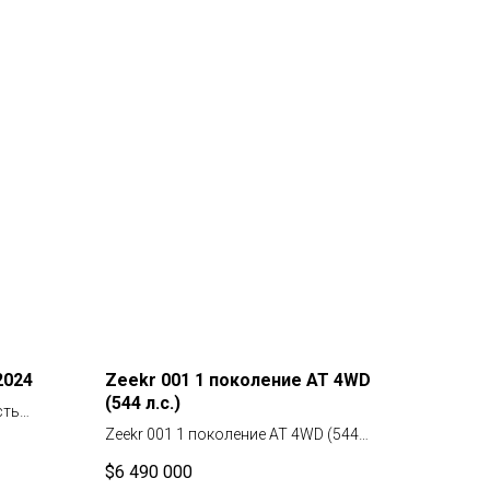
2024
Zeekr 001 1 поколение AT 4WD
(544 л.с.)
сть
ешевле.
Zeekr 001 1 поколение AT 4WD (544
л.с.)
$
6 490 000
Модель: Zeekr 001