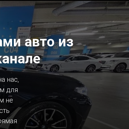
ми авто из
канале
а нас,
ым для
м не
сть
рямая