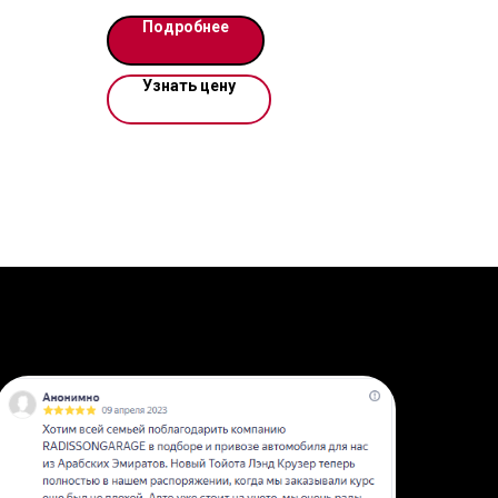
дит или
Кузов: Лифтбек
Подробнее
Мест: 5
Год выпуска: 2023
Цвет: Черный
Узнать цену
Пробег: 50 км
Тип двигателя: электро
Мощность: 544 л.с.
Трансмиссия: автомат
Передач: 1
Привод: полный
Запас хода:
526 км