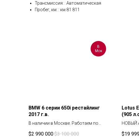
Трансмиссия: : Автоматическая
Пробег, км: : км.81 811
В
Мск
BMW 6 серии 650i рестайлинг
Lotus 
2017 г.в.
(905 л.с
В наличии в Москве. Работаем по
НОВЫЙ 
договору. По запросу возможен
R+ В НА
$
2 990 000
$
3 100 000
$
19 99
видеопоказ.
МАКСИМ