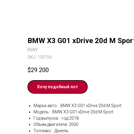
BMW X3 G01 xDrive 20d M Spor
BMW
SKU:
100756
$
29 200
Хочу подобный лот
Марка авто: : BMW X3 G01 xDrive 20d M Sport
Модель: : BMW X3 G01 xDrive 20d M Sport
Год выпуска: : год.2018
Объем двигателя: 2000
Топливо: : Дизель