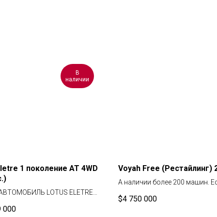
В
наличии
Eletre 1 поколение AT 4WD
Voyah Free (Рестайлинг) 
.)
А наличии более 200 машин. Е
АВТОМОБИЛЬ LOTUS ELETRE
варианты 2023 года немного д
$
4 750 000
ЛИЧИИ В МОСКВЕ.
Оставляйте заявку, мы вас
9 000
АЛЬНАЯ КОМПЛЕКТАЦИЯ 5
проконсультируем. Есть