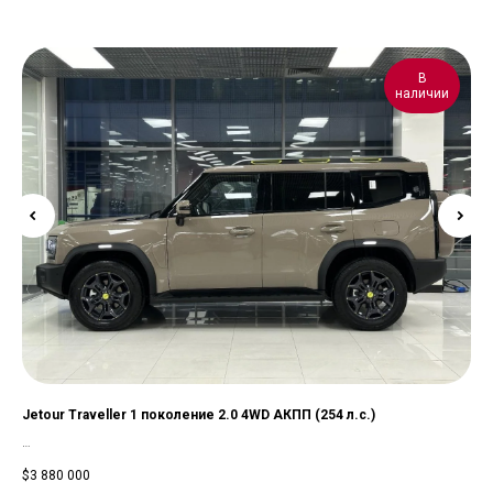
В
наличии
Jetour Traveller 1 поколение 2.0 4WD АКПП (254 л.с.)
Mer
Mer
Модель: Jetour Traveller
Авт
$
3 880 000
$
79
Кузов: Внедорожник 5 дв.
Мос