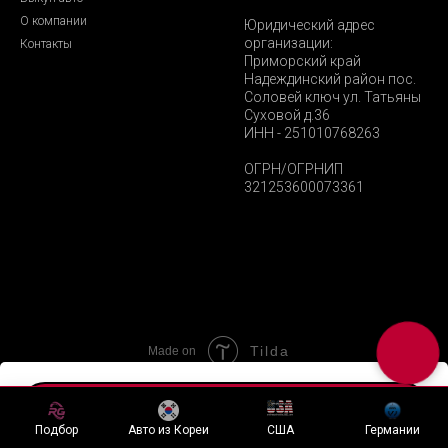
О компании
Юридический адрес
организации:
Контакты
Приморский край
Надеждинский район пос.
Соловей ключ ул. Татьяны
Суховой д.36
ИНН - 251010768263
ОГРН/ОГРНИП
321253600073361
Tilda
Made on
Хочу подобный лот
Подбор
Авто из Кореи
США
Германии