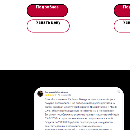
Mercedes-Benz GLE-Класс
МЕСТ
Подробнее
По
УТИЛИЗ
ЭПТС Д
Узнать цену
Узн