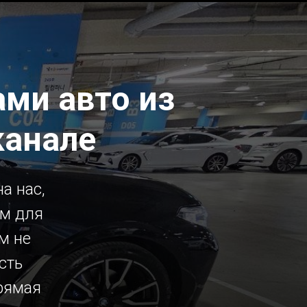
ми авто из
канале
а нас,
ым для
м не
сть
рямая