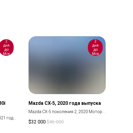
2
2
дня
дня
до
до
Мск
Мск
30i
Mazda CX-5, 2020 года выпуска
Mazda CX-5 поколения 2, 2020 Мотор
021 года
2.5 полный привод
$
32 000
$
46 000
обиль в
Автомобиль в наличии у нас на складе
ане.
в Ереване. Доставка 1-2 дня до