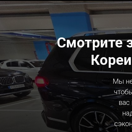
Смотрите 
Кореи
Мы не
чтобы
вас
на
сэко