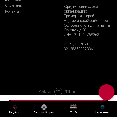
О компании
Юридический адрес
организации:
Контакты
Приморский край
Надеждинский район пос.
Соловей ключ ул. Татьяны
Суховой д.36
ИНН - 251010768263
ОГРН/ОГРНИП
321253600073361
Tilda
Made on
Хочу подобный лот
Подбор
Авто из Кореи
США
Германии