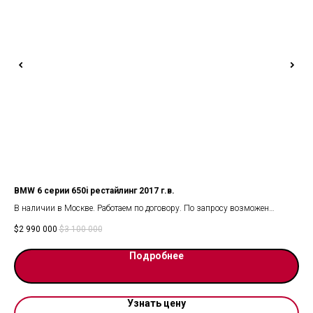
BMW 6 серии 650i рестайлинг 2017 г.в.
Toy
В наличии в Москве. Работаем по договору. По запросу возможен
Нов
видеопоказ.
$
2 990 000
$
3 100 000
$
21
Комплектацию смотрите на фото.
Подробнее
Узнать цену