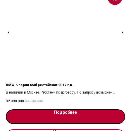
BMW 6 серии 650i рестайлинг 2017 г.в.
Toy
е.
В наличии в Москве. Работаем по договору. По запросу возможен
202
видеопоказ.
Toy
$
2 990 000
$
3 100 000
$
11
Комплектацию смотрите на фото.
3.5
Абс
Подробнее