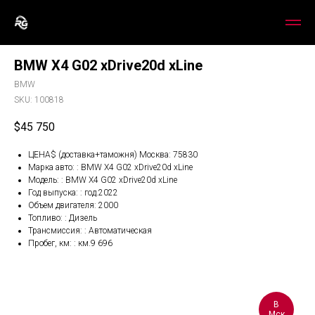
BMW X4 G02 xDrive20d xLine
BMW
SKU:
100818
$
45 750
ЦЕНА$ (доставка+таможня) Москва: 75830
Марка авто: : BMW X4 G02 xDrive20d xLine
Модель: : BMW X4 G02 xDrive20d xLine
Год выпуска: : год.2022
Объем двигателя: 2000
Топливо: : Дизель
Трансмиссия: : Автоматическая
Пробег, км: : км.9 696
В
Мск