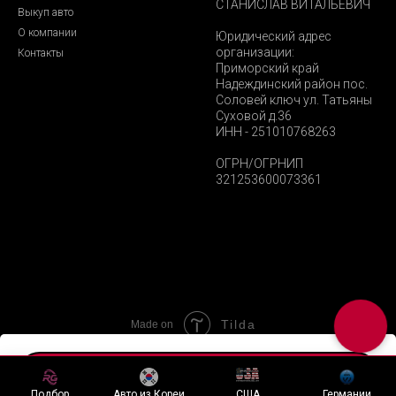
СТАНИСЛАВ ВИТАЛЬЕВИЧ
Выкуп авто
О компании
Юридический адрес
организации:
Контакты
Приморский край
Надеждинский район пос.
Соловей ключ ул. Татьяны
Суховой д.36
ИНН - 251010768263
ОГРН/ОГРНИП
321253600073361
Tilda
Made on
Хочу подобный лот
Подбор
Авто из Кореи
США
Германии