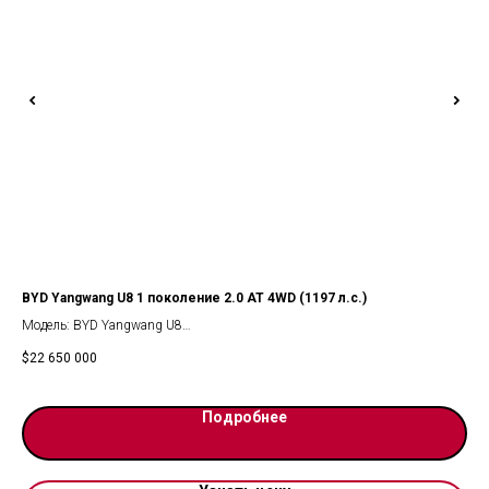
BYD Yangwang U8 1 поколение 2.0 AT 4WD (1197 л.с.)
Gee
л.с
Модель: BYD Yangwang U8
Куз
Кузов: Внедорожник 5 дв.
$
22 650 000
Мес
Мест: 5
$
2 
Год
Год выпуска: 2024
Цве
Цвет: Зеленый
Подробнее
Про
Пробег: 20 км
Тип
Тип двигателя: гибридный
Объ
Объем: 1999 см3
Мощ
Мощность: 1197 л.с.