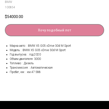
BMW
100854
$
54000.00
Хочу подобный лот
Марка авто: : BMW X5 G05 xDrive 30d M Sport
Модель: : BMW X5 G05 xDrive 30d M Sport
Год выпуска: : год.2020
Объем двигателя: 3000
Топливо: : Дизель
Трансмиссия: : Автоматическая
Пробег, км: : км.47 588