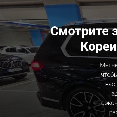
Смотрите 
Кореи
Мы не
чтобы
вас
на
сэко
ра