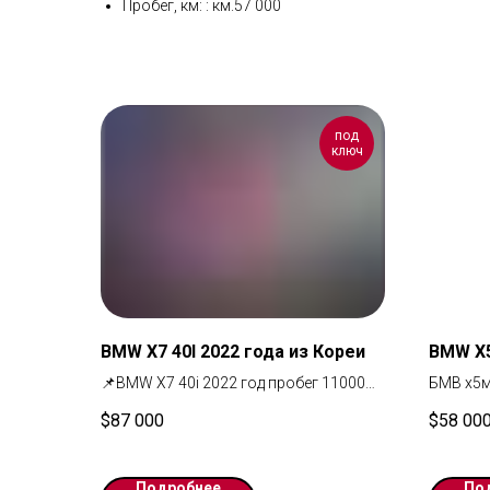
Пробег, км: : км.57 000
под
ключ
BMW X7 40I 2022 года из Кореи
BMW X5
📌BMW X7 40i 2022 год пробег 11000
БМВ х5м
км 10.4 миллиона рублей под ключ до
F85. Ав
$
87 000
$
58 00
Москвы
складе в
Заказать авто и получить расчёт
Москвы.
доставки под ключ из Кореи
запросу
Подробнее
По