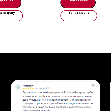
азана в USD
возможность оформить в кре
за наличные.
ать цену
Узнать цену