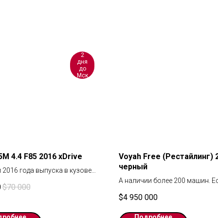
2
дня
до
Мск
M 4.4 F85 2016 xDrive
Voyah Free (Рестайлинг) 
черный
 2016 года выпуска в кузове
томобиль в наличии у нас на
А наличии более 200 машин. Е
0
$
70 000
 Ереване. Доставка 1-2 дня до
варианты 2023 года немного д
$
4 950 000
 Работаем по договору. По
Оставляйте заявку, мы вас
 возможен видеопоказ.
проконсультируем. Есть
дробнее
Подробнее