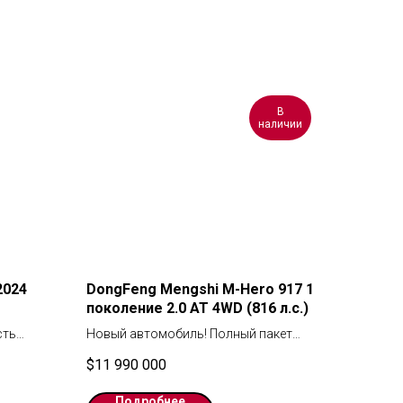
В
наличии
2024
DongFeng Mengshi M-Hero 917 1
поколение 2.0 AT 4WD (816 л.с.)
сть
Hoвый aвтoмобиль! Полный пакет
ешевле.
документов! Гарантия частоты сделки.
$
11 990 000
из Наличия!
Dongfeng Меngshi М-Неro 917, 2023г.
Подробнее