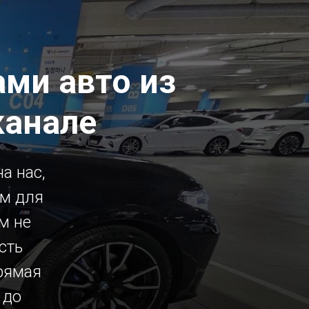
ми авто из
канале
а нас,
ым для
м не
сть
рямая
 до